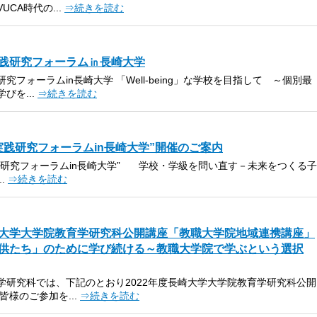
CA時代の...
⇒続きを読む
践研究フォーラム㏌長崎大学
究フォーラムin長崎大学 「Well-being」な学校を目指して ～個別最
びを...
⇒続きを読む
実践研究フォーラムin長崎大学”開催のご案内
践研究フォーラムin長崎大学” 学校・学級を問い直す－未来をつくる子
.
⇒続きを読む
大学大学院教育学研究科公開講座「教職大学院地域連携講座」
供たち」のために学び続ける～教職大学院で学ぶという選択
学研究科では、下記のとおり2022年度長崎大学大学院教育学研究科公開
皆様のご参加を...
⇒続きを読む