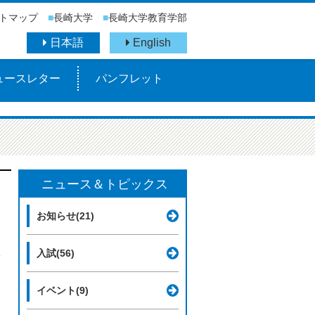
トマップ
■
長崎大学
■
長崎大学教育学部
日本語
English
ュースレター
パンフレット
ニュース＆トピックス
お知らせ(21)
入試(56)
イベント(9)