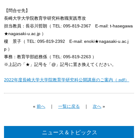
【問合せ先】
長崎大学大学院教育学研究科教職実践専攻
担当教員：長谷川哲朗（ TEL: 095-819-2367 E-mail: t-hasegawa
★nagasaki-u.ac.jp ）
榎 景子（ TEL: 095-819-2392 E-mail: enoki★nagasaki-u.ac.j
p ）
事務：教育学部総務係（ TEL: 095-819-2263 ）
※上記の「★」記号を「@」記号に置き換えてください。
2022年度長崎大学大学院教育学研究科公開講座のご案内（.pdf）
«
前へ
｜
一覧に戻る
｜
次へ
»
ニュース＆トピックス