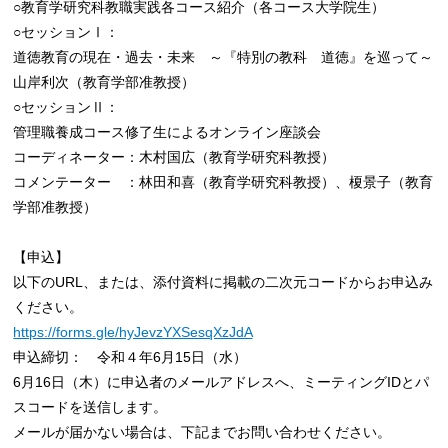
○教育学研究科教職実践各コース紹介（各コース大学院生）
○セッションⅠ：
道徳教育の現在・過去・未来 ～『特別の教科 道徳』を巡って～
山岸利次（教育学部准教授）
○セッションⅡ：
管理職養成コース修了生によるオンライン座談会
コーディネーター：木村国広
（教育学研究科教授）
コメンテーター ：林田和喜（教育学研究科教授）、榎景子（教育
学部准教授）
【申込】
以下のURL、または、添付資料に掲載の二次元コードからお申込み
ください。
https://forms.gle/hyJevzYXSesqXzJdA
申込締切： 令和４年6月15日（水）
6月16日（木）に申込者のメールアドレスへ、ミーティングIDとパ
スコードを送信します。
メールが届かない場合は、下記までお問い合わせください。