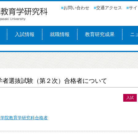
■
お問い合わせ
■
交通アクセス
■
サイ
入試情報
就職情報
教育研究成果
ニ
ス
学者選抜試験（第２次）合格者について
入試
大学院教育学研究科合格者