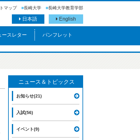
トマップ
■
長崎大学
■
長崎大学教育学部
日本語
English
ュースレター
パンフレット
ニュース＆トピックス
お知らせ(21)
入試(56)
イベント(9)